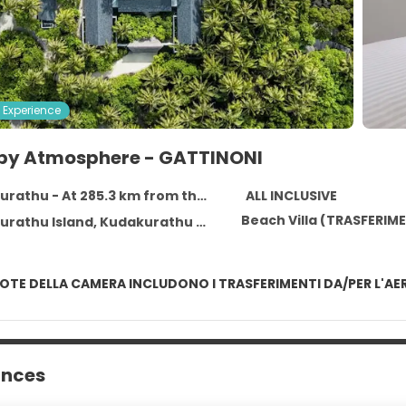
 Experience
by Atmosphere - GATTINONI
athu - At 285.3 km from the centre
ALL INCLUSIVE
Beach Villa (TRASFERIME
rathu Island, Kudakurathu 2053
QUOTE DELLA CAMERA INCLUDONO I TRASFERIMENTI DA/PER L'A
ances