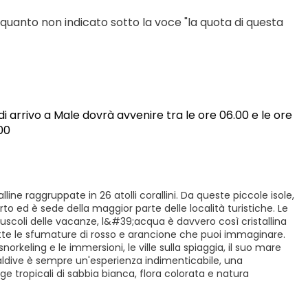
 quanto non indicato sotto la voce "la quota di questa 
di arrivo a Male dovrà avvenire tra le ore 06.00 e le ore 
00
lline raggruppate in 26 atolli corallini. Da queste piccole isole,
to ed è sede della maggior parte delle località turistiche. Le
scoli delle vacanze, l&#39;acqua è davvero così cristallina
utte le sfumature di rosso e arancione che puoi immaginare.
norkeling e le immersioni, le ville sulla spiaggia, il suo mare
 Maldive è sempre un'esperienza indimenticabile, una
ge tropicali di sabbia bianca, flora colorata e natura