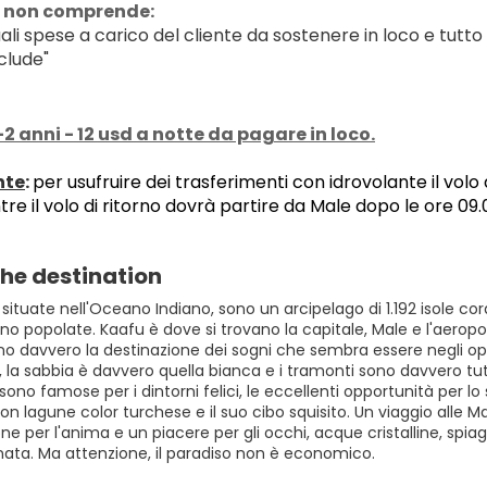
 non comprende:
ali spese a carico del cliente da sostenere in loco e tutto
clude"
-2 anni - 12 usd a notte da pagare in loco.
nte
: 
per usufruire dei trasferimenti con idrovolante il volo 
re il volo di ritorno dovrà partire da Male dopo le ore 09.
he destination
 situate nell'Oceano Indiano, sono un arcipelago di 1.192 isole cora
no popolate. Kaafu è dove si trovano la capitale, Male e l'aeropor
no davvero la destinazione dei sogni che sembra essere negli opu
, la sabbia è davvero quella bianca e i tramonti sono davvero t
sono famose per i dintorni felici, le eccellenti opportunità per lo s
on lagune color turchese e il suo cibo squisito. Un viaggio alle
ne per l'anima e un piacere per gli occhi, acque cristalline, spiag
ata. Ma attenzione, il paradiso non è economico.