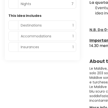
La quota
Nights
7
Eventu
idea in
This idea includes
Destinations
1
N.B. Da 0
Accommodations
1
﻿Importa
14.30 ment
Insurances
1
About t
Le Maldive,
solo 203 so
Maldive so
e turchese
Le Maldive 
blu scuro c
soddisfazio
incontamin
More info