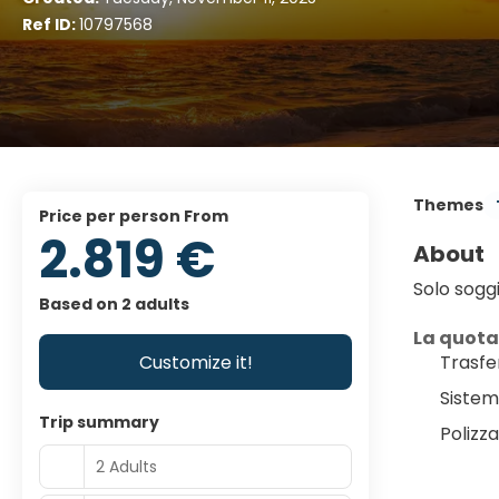
Ref ID:
10797568
Themes
price per person From
2.819 €
About
Solo sogg
Based on 2 adults
La quot
Customize it!
Trasfe
Sistem
Trip summary
Polizz
2 Adults