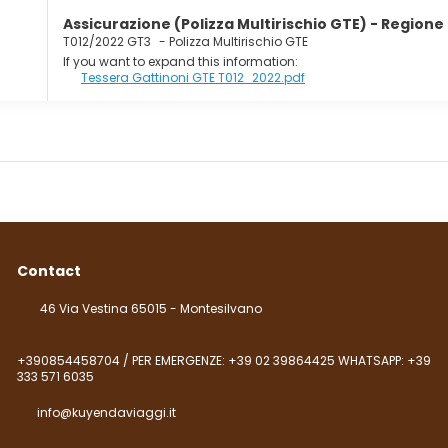
Assicurazione (Polizza Multirischio GTE) - Regione
T012/2022 GT3
-
Polizza Multirischio GTE
If you want to expand this information:
Tessera Gattinoni GTE T012_2022.pdf
Contact
46 Via Vestina 65015 - Montesilvano
+390854458704 / PER EMERGENZE: +39 02 39864425 WHATSAPP: +39
333 571 6035
info@kuyendaviaggi.it