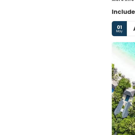
Include
01
May