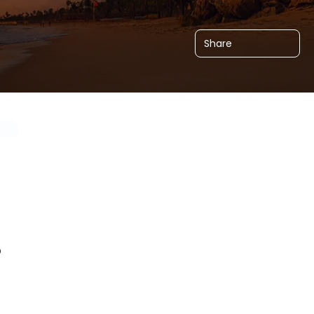
Share
o