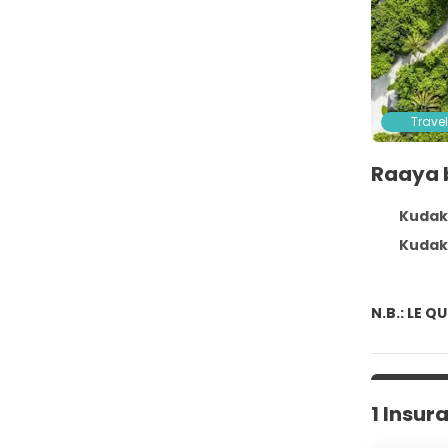
Travel
Raaya 
Kudakur
Kudaku
N.B.: LE 
1 Insur