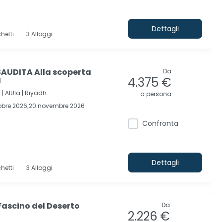
Dettagli
hetti
3 Alloggi
AUDITA Alla scoperta
Da
a
4.375 €
 |
AlUla |
Riyadh
a persona
tobre 2026;20 novembre 2026
Confronta
Dettagli
hetti
3 Alloggi
Fascino del Deserto
Da
2.226 €