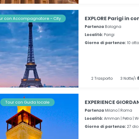
EXPLORE Parigi in c
ur con Accompagnatore - City
Partenza
Bologna
Località:
Parigi
Giorno di partenza:
10 ott
2
Trasporto
3
Notte/i
EXPERIENCE GIORDANI
Tour con Guida locale
Partenza
Milano | Roma
Località:
Amman |
Petra |
W
Giorno di partenza:
27 di