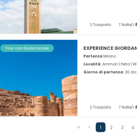
2
Trasporto
7
Notte/i
EXPERIENCE GIORDANI
Tour con Guida locale
Partenza
Milano
Località:
Amman |
Petra |
W
Giorno di partenza:
30 di
2
Trasporto
7
Notte/i
1
2
3
4