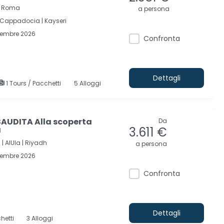
 | Roma
a persona
Cappadocia |
Kayseri
cembre 2026
Confronta
Dettagli
1 Tours / Pacchetti
5 Alloggi
AUDITA Alla scoperta
Da
a
3.611 €
 |
AlUla |
Riyadh
a persona
cembre 2026
Confronta
Dettagli
hetti
3 Alloggi