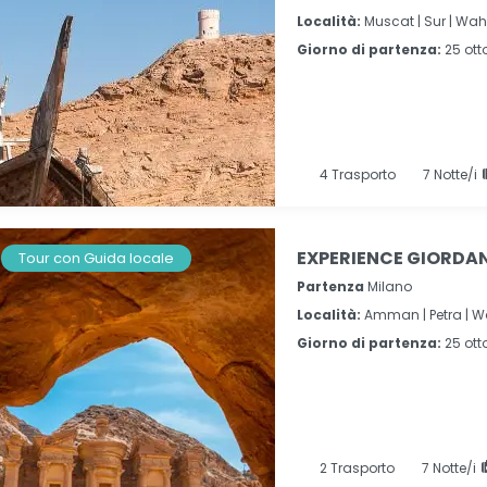
Località:
Muscat |
Sur |
Wahi
Giorno di partenza:
25 ott
4
Trasporto
7
Notte/i
EXPERIENCE GIORDANI
Tour con Guida locale
Partenza
Milano
Località:
Amman |
Petra |
W
Giorno di partenza:
25 ott
2
Trasporto
7
Notte/i