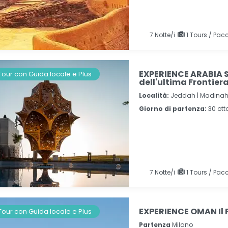
7
Notte/i
1 Tours / Pacc
EXPERIENCE ARABIA S
Tour con Guida locale e Plus
dell'ultima Frontier
Località:
Jeddah |
Madinah
Giorno di partenza:
30 ot
7
Notte/i
1 Tours / Pacc
EXPERIENCE OMAN Il 
Tour con Guida locale e Plus
Partenza
Milano