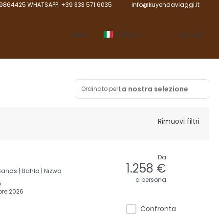
9864425 WHATSAPP: +39 333 571 6035
info@kuyendaviaggi.it
Aiuto
Italiano
Accedi
La nostra selezione
Ordinato per
Rimuovi filtri
Da
1.258 €
ands |
Bahla |
Nizwa
a persona
o
re 2026
Confronta