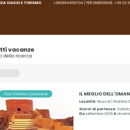
DA VIAGGI E TURISMO
+390854458704 / PER EMERGENZE: +39 02 3
tti vacanze
ti della ricerca
IL MEGLIO DELL'OMAN
Tour minimo 2 persone
Località:
Muscat |
Wahiba S
Giorni di partenza:
Sabat
Da
settembre 2026
A
dicemb