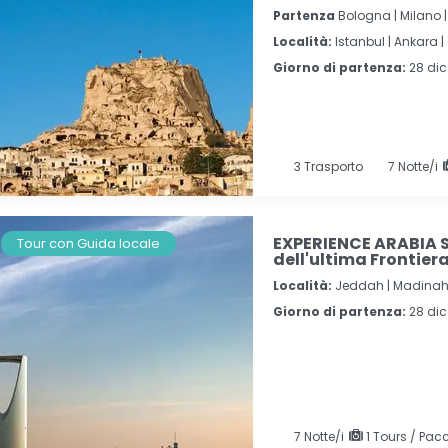
Partenza
Bologna | Milano
Località:
Istanbul |
Ankara |
Giorno di partenza:
28 di
3
Trasporto
7
Notte/i
EXPERIENCE ARABIA S
Tour con Guida locale
dell'ultima Frontier
Località:
Jeddah |
Madinah
Giorno di partenza:
28 di
7
Notte/i
1 Tours / Pacc