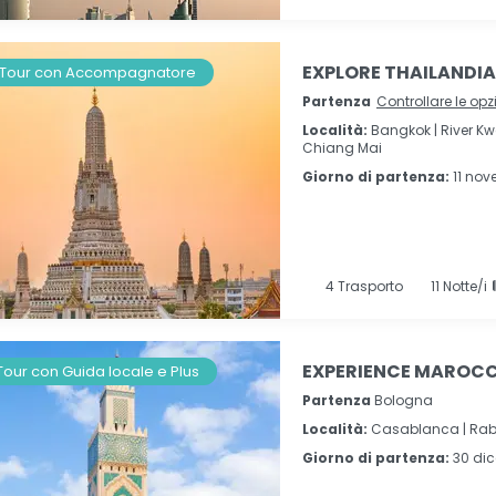
EXPLORE THAILANDIA I
Tour con Accompagnatore
Partenza
Controllare le opz
Località:
Bangkok |
River Kw
Chiang Mai
Giorno di partenza:
11 no
4
Trasporto
11
Notte/i
EXPERIENCE MAROCCO
Tour con Guida locale e Plus
Partenza
Bologna
Località:
Casablanca |
Rab
Giorno di partenza:
30 di