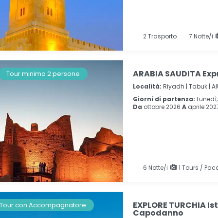
2
Trasporto
7
Notte/i
ARABIA SAUDITA Exp
Tour minimo 2 persone
Località:
Riyadh |
Tabuk |
Al
Giorni di partenza:
Lunedì
Da
ottobre 2026
A
aprile 202
6
Notte/i
1 Tours / Pacc
EXPLORE TURCHIA Ist
Tour con Accompagnatore
Capodanno