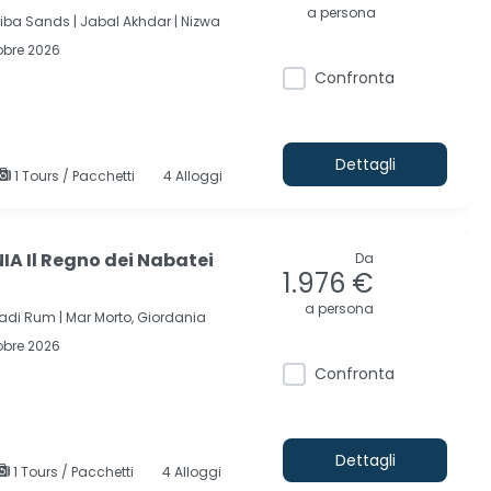
a persona
ba Sands |
Jabal Akhdar |
Nizwa
obre 2026
Confronta
Dettagli
1 Tours / Pacchetti
4 Alloggi
A Il Regno dei Nabatei
Da
1.976 €
a persona
adi Rum |
Mar Morto, Giordania
obre 2026
Confronta
Dettagli
1 Tours / Pacchetti
4 Alloggi