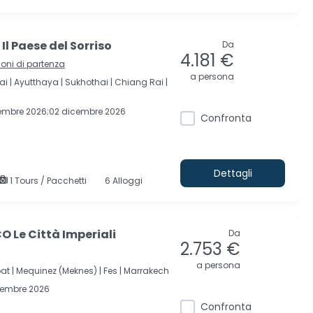
l Paese del Sorriso
Da
4.181 €
ioni di partenza
a persona
ai |
Ayutthaya |
Sukhothai |
Chiang Rai |
vembre 2026;02 dicembre 2026
Confronta
Dettagli
1 Tours / Pacchetti
6 Alloggi
 Le Città Imperiali
Da
2.753 €
a persona
at |
Mequinez (Meknes) |
Fes |
Marrakech
cembre 2026
Confronta