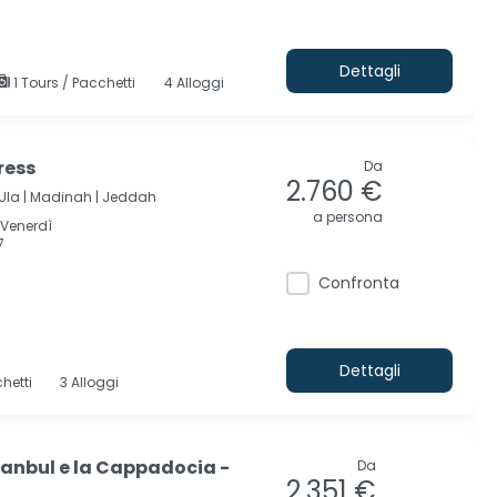
Dettagli
1 Tours / Pacchetti
4 Alloggi
ress
Da
2.760 €
Ula |
Madinah |
Jeddah
a persona
;Venerdì
7
Confronta
Dettagli
hetti
3 Alloggi
anbul e la Cappadocia -
Da
2.351 €