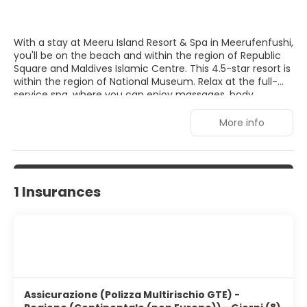
With a stay at Meeru Island Resort & Spa in Meerufenfushi,
you'll be on the beach and within the region of Republic
Square and Maldives Islamic Centre. This 4.5-star resort is
within the region of National Museum. Relax at the full-
service spa, where you can enjoy massages, body
treatments, and facials. After practicing your swing on
the golf course, you can dip into one of the 2 outdoor
More info
swimming pools. Additional features at this resort include
complimentary wireless Internet access, concierge
services, and babysitting (surcharge). Make yourself at
home in one of the 284 air-conditioned rooms featuring
minibars and flat-screen televisions. Rooms have private
1 Insurances
balconies. Complimentary wireless Internet access keeps
you connected, and satellite programming is available for
your entertainment. Bathrooms have complimentary
toiletries and hair dryers.
Assicurazione (Polizza Multirischio GTE) -