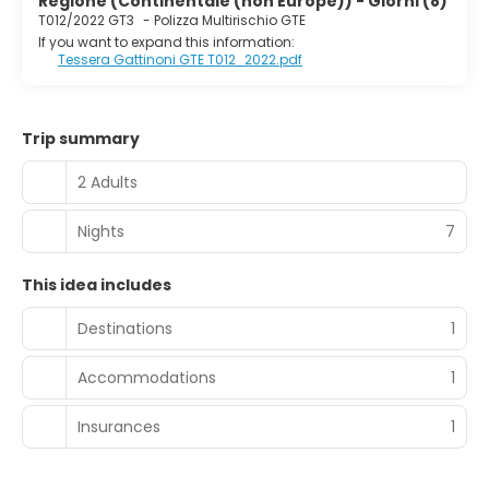
Regione (Continentale (non Europe)) - Giorni (8)
T012/2022 GT3
-
Polizza Multirischio GTE
If you want to expand this information:
Tessera Gattinoni GTE T012_2022.pdf
Trip summary
2 Adults
Nights
7
This idea includes
Destinations
1
Accommodations
1
Insurances
1