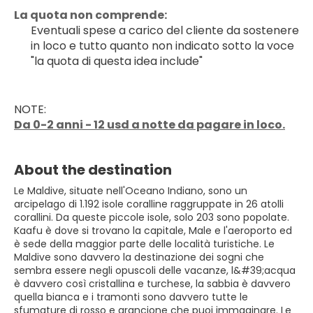
La quota non comprende:
Eventuali spese a carico del cliente da sostenere 
in loco e tutto quanto non indicato sotto la voce 
"la quota di questa idea include"
NOTE:
Da 0-2 anni - 12 usd a notte da pagare in loco.
About the destination
Le Maldive, situate nell'Oceano Indiano, sono un
arcipelago di 1.192 isole coralline raggruppate in 26 atolli
corallini. Da queste piccole isole, solo 203 sono popolate.
Kaafu è dove si trovano la capitale, Male e l'aeroporto ed
è sede della maggior parte delle località turistiche. Le
Maldive sono davvero la destinazione dei sogni che
sembra essere negli opuscoli delle vacanze, l&#39;acqua
è davvero così cristallina e turchese, la sabbia è davvero
quella bianca e i tramonti sono davvero tutte le
sfumature di rosso e arancione che puoi immaginare. Le