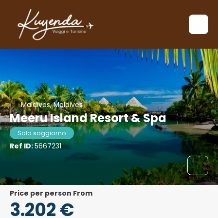
Maldives, Maldives
Meeru Island Resort & Spa
Solo soggiorno
Ref ID:
5667231
price per person From
3.202 €