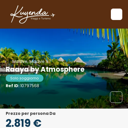
Maldive, Maldive
Raaya by Atmosphere
Solo soggiorno
Ref ID:
10797568
Prezzo per persona Da
2.819 €