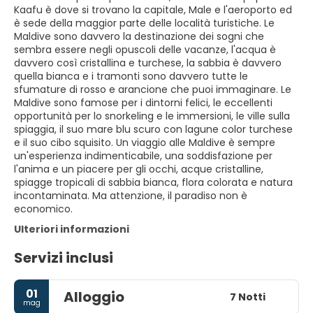
Kaafu è dove si trovano la capitale, Male e l'aeroporto ed
è sede della maggior parte delle località turistiche. Le
Maldive sono davvero la destinazione dei sogni che
sembra essere negli opuscoli delle vacanze, l'acqua è
davvero così cristallina e turchese, la sabbia è davvero
quella bianca e i tramonti sono davvero tutte le
sfumature di rosso e arancione che puoi immaginare. Le
Maldive sono famose per i dintorni felici, le eccellenti
opportunità per lo snorkeling e le immersioni, le ville sulla
spiaggia, il suo mare blu scuro con lagune color turchese
e il suo cibo squisito. Un viaggio alle Maldive è sempre
un'esperienza indimenticabile, una soddisfazione per
l'anima e un piacere per gli occhi, acque cristalline,
spiagge tropicali di sabbia bianca, flora colorata e natura
incontaminata. Ma attenzione, il paradiso non è
economico.
Ulteriori informazioni
Servizi inclusi
01
Alloggio
7 Notti
mag