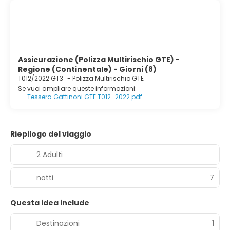
dotate di balcone e il bagno in camera è dotato di set di
cortesia gratuiti e asciugacapelli.
Assicurazione (Polizza Multirischio GTE) -
Regione (Continentale) - Giorni (8)
T012/2022 GT3
-
Polizza Multirischio GTE
Se vuoi ampliare queste informazioni:
Tessera Gattinoni GTE T012_2022.pdf
Riepilogo del viaggio
2 Adulti
notti
7
Questa idea include
Destinazioni
1