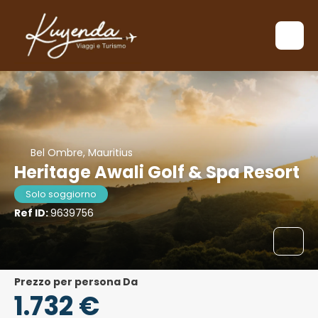
Bel Ombre, Mauritius
Heritage Awali Golf & Spa Resort
Solo soggiorno
Ref ID:
9639756
Prezzo per persona Da
1.732 €