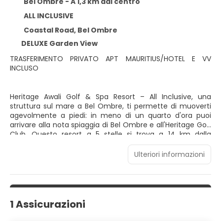
Bel Ombre - A 1,3 km dal centro
ALL INCLUSIVE
Coastal Road, Bel Ombre
DELUXE Garden View
TRASFERIMENTO PRIVATO APT MAURITIUS/HOTEL E VV
INCLUSO
Heritage Awali Golf & Spa Resort – All Inclusive, una
struttura sul mare a Bel Ombre, ti permette di muoverti
agevolmente a piedi: in meno di un quarto d'ora puoi
arrivare alla nota spiaggia di Bel Ombre e all'Heritage Golf
Club. Questo resort a 5 stelle si trova a 14 km dalla
spiaggia di Le Morne e 3,2 km dal Parco Nazionale Black
River Gorges. Rilassati presso la spa con servizi completi,
Ulteriori informazioni
dove ti attendono massaggi, trattamenti per il corpo e
trattamenti per il viso. Tieniti in forma giocando a golf
oppure rilassati al sole sulla spiaggia privata. Questo resort
dispone, inoltre, di Wi-Fi gratuito, servizi di concierge e un
servizio babysitter a pagamento. Rilassati in una delle 160
1 Assicurazioni
camere con stile personalizzato della struttura, complete
di minibar e TV con canali via satellite. Le camere sono