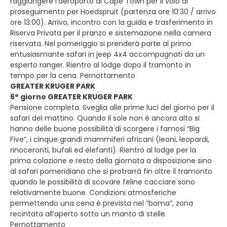
raggiungere l’aeroporto di Cape Town per il volo di
proseguimento per Hoedspruit (partenza ore 10:30 / arrivo
ore 13:00). Arrivo, incontro con la guida e trasferimento in
Riserva Privata per il pranzo e sistemazione nella camera
riservata. Nel pomeriggio si prenderà parte al primo
entusiasmante safari in jeep 4x4 accompagnati da un
esperto ranger. Rientro al lodge dopo il tramonto in
tempo per la cena. Pernottamento
GREATER KRUGER PARK
6° giorno GREATER KRUGER PARK
Pensione completa. Sveglia alle prime luci del giorno per il
safari del mattino. Quando il sole non è ancora alto si
hanno delle buone possibilità di scorgere i famosi “Big
Five”, i cinque grandi mammiferi africani (leoni, leopardi,
rinoceronti, bufali ed elefanti). Rientro al lodge per la
prima colazione e resto della giornata a disposizione sino
al safari pomeridiano che si protrarrà fin oltre il tramonto
quando le possibilità di scovare feline cacciare sono
relativamente buone. Condizioni atmosferiche
permettendo una cena è prevista nel “boma”, zona
recintata all’aperto sotto un manto di stelle.
Pernottamento