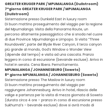
GREATER KRUGER PARK / MPUMALANGA (Dullstroom)
7°giorno GREATER KRUGER PARK / MPUMALANGA
(Dullstroom)
Sistemazione presso Dunkeld East in luxury room
Di buon mattino proseguimento del viaggio per la regione
del Mpumalanga. Visita della Panorama Route, un
percorso altamente paesaggistico che si snoda nel cuore
di due Province: Mpumalanga e Limpopo. Si visita “Three
Roundavels”, parte del Blyde River Canyon, il terzo canyon
più grande al mondo, God’s Window o Wonder View
(dipende dal tempo) e visita ad una cascata. Pranzo
leggero in corso di escursione (bevande escluse). Arrivo in
hotel in serata. Cena libera. Pernottamento.
MPUMALANGA / JOHANNESBURG (Soweto)
8° giorno MPUMALANGA / JOHANNESBURG (Soweto)
Sistemazione presso The Maslow in luxury room
Di buon mattino proseguimento del viaggio per
raggiungere Johannesburg. Arrivo in hotel, rilascio delle
valige e partenza per la visita di mezza giornata di Soweto
(durata circa 4 ore – pranzo in corso di escursione presso
Sukhumzi’s – bevande escluse) dove si avrà modo di