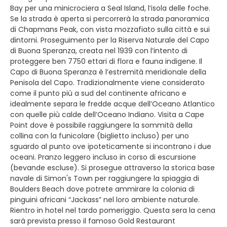
Bay per una minicrociera a Seal Island, l’isola delle foche.
Se la strada è aperta si percorrerà la strada panoramica
di Chapmans Peak, con vista mozzafiato sulla città e sui
dintorni. Proseguimento per la Riserva Naturale del Capo
di Buona Speranza, creata nel 1939 con l’intento di
proteggere ben 7750 ettari di flora e fauna indigene. Il
Capo di Buona Speranza è l’estremità meridionale della
Penisola del Capo. Tradizionalmente viene considerato
come il punto più a sud del continente africano e
idealmente separa le fredde acque dell’Oceano Atlantico
con quelle più calde dell’Oceano Indiano. Visita a Cape
Point dove è possibile raggiungere la sommità della
collina con la funicolare (biglietto incluso) per uno
sguardo al punto ove ipoteticamente si incontrano i due
oceani. Pranzo leggero incluso in corso di escursione
(bevande escluse). Si prosegue attraverso la storica base
navale di Simon's Town per raggiungere la spiaggia di
Boulders Beach dove potrete ammirare la colonia di
pinguini africani “Jackass” nel loro ambiente naturale.
Rientro in hotel nel tardo pomeriggio. Questa sera la cena
sarà prevista presso il famoso Gold Restaurant